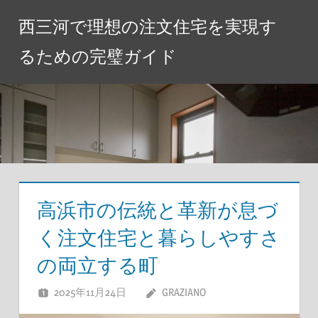
コ
西三河で理想の注文住宅を実現す
ン
テ
るための完璧ガイド
ン
ツ
へ
ス
キ
ッ
プ
高浜市の伝統と革新が息づ
く注文住宅と暮らしやすさ
の両立する町
2025年11月24日
GRAZIANO