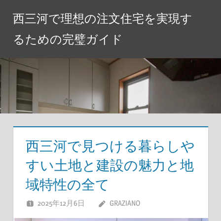
コ
西三河で理想の注文住宅を実現す
ン
テ
るための完璧ガイド
ン
ツ
へ
ス
キ
ッ
プ
西三河で見つける暮らしや
すい土地と建設の魅力と地
域特性の全て
2025年12月6日
GRAZIANO